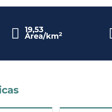
19,53
2
Área/km
icas