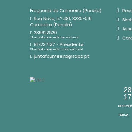
Freguesia de Cumeeira (Penela)
Rese
Rua Nova, n.º 481; 3230-016
Simb
Cumeeira (Penela)
Asso
236622520
Car
Chamada para rede fixa nacional
917237137 - Presidente
Chamada para rede móvel nacional
juntafcumeeira@sapo.pt