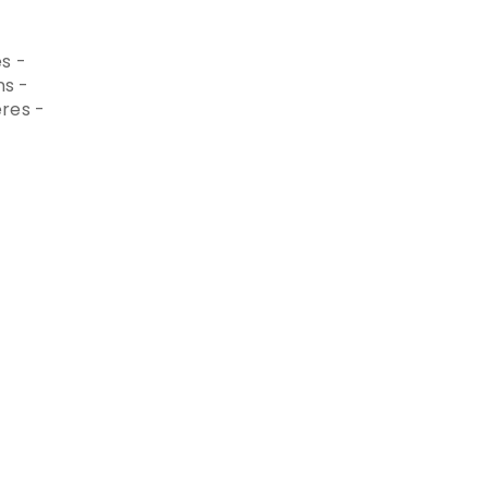
s -
s -
res -