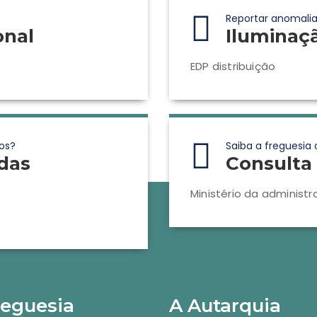
Reportar anomalia
onal
Iluminaç
EDP distribuição
os?
Saiba a freguesia 
das
Consulta 
Ministério da administr
reguesia
A Autarquia