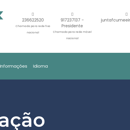
236622520
917237137 -
juntafcumeei
Presidente
Chamada para rede fixa
Chamada para rede móvel
nacional
nacional
Informações
Idioma
zação