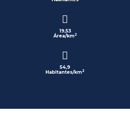
19,53
2
Área/km
54,9
2
Habitantes/km