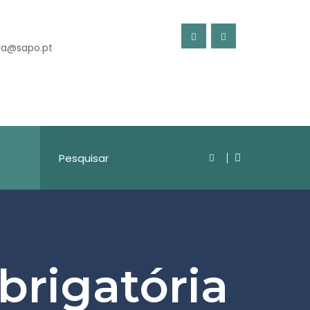
ra@sapo.pt
brigatória