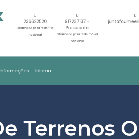
236622520
917237137 -
juntafcumeei
Presidente
Chamada para rede fixa
Chamada para rede móvel
nacional
nacional
Informações
Idioma
e Terrenos O