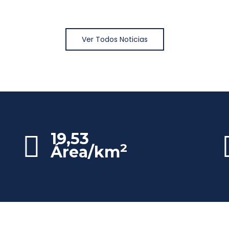
Ver Todos Noticias
19,53
2
Área/km