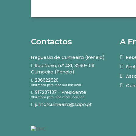
Contactos
A F
Freguesia de Cumeeira (Penela)
Rese
Rua Nova, n.º 481; 3230-016
Simb
Cumeeira (Penela)
Asso
236622520
Car
Chamada para rede fixa nacional
917237137 - Presidente
Chamada para rede móvel nacional
juntafcumeeira@sapo.pt