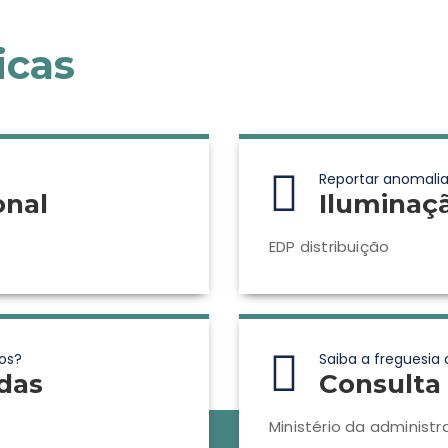
icas
Reportar anomalia
onal
Iluminaç
EDP distribuição
os?
Saiba a freguesia 
das
Consulta 
Ministério da administr