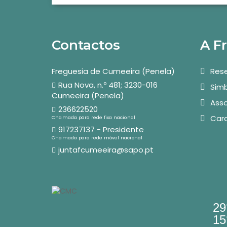
Contactos
A F
Freguesia de Cumeeira (Penela)
Rese
Rua Nova, n.º 481; 3230-016
Simb
Cumeeira (Penela)
Asso
236622520
Car
Chamada para rede fixa nacional
917237137 - Presidente
Chamada para rede móvel nacional
juntafcumeeira@sapo.pt