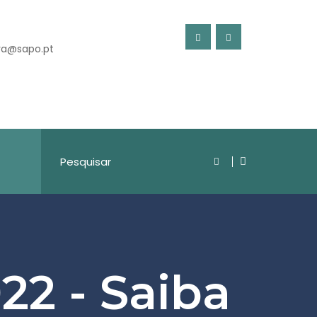
ra@sapo.pt
22 - Saiba