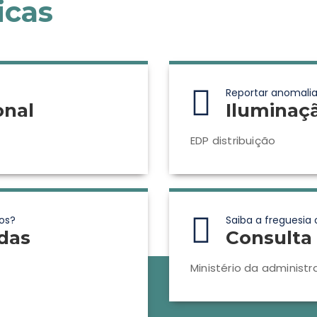
icas
Reportar anomalia
onal
Iluminaç
EDP distribuição
os?
Saiba a freguesia 
das
Consulta 
Ministério da administr