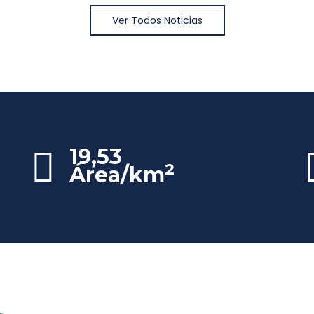
Ver Todos Noticias
19,53
2
Área/km