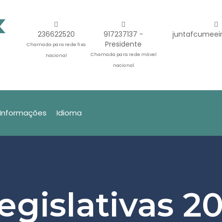
236622520
917237137 -
juntafcumeei
Presidente
Chamada para rede fixa
Chamada para rede móvel
nacional
nacional
Informações
Idioma
egislativas 20