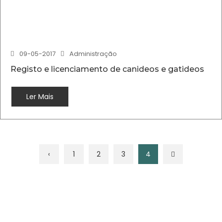
09-05-2017
Administração
Registo e licenciamento de canideos e gatideos
Ler Mais
‹
1
2
3
4