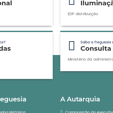
onal
Iluminaç
EDP distribuição
os?
Saiba a freguesia 
das
Consulta 
Ministério da administr
reguesia
A Autarquia
nha Histórica
Composição do executi