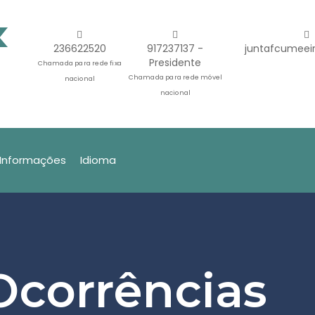
236622520
917237137 -
juntafcumeei
Presidente
Chamada para rede fixa
Chamada para rede móvel
nacional
nacional
Informações
Idioma
Ocorrências