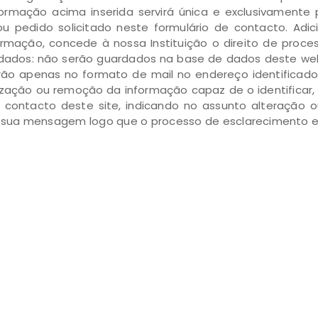
ormação acima inserida servirá única e exclusivamente 
u pedido solicitado neste formulário de contacto. Adic
formação, concede à nossa Instituição o direito de pro
dados: não serão guardados na base de dados deste webs
carão apenas no formato de mail no endereço identificad
ização ou remoção da informação capaz de o identificar, 
de contacto deste site, indicando no assunto alteração
sua mensagem logo que o processo de esclarecimento es