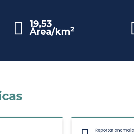
19,53
2
Área/km
icas
Reportar anomalia