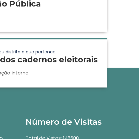
ão Pública
ou distrito a que pertence
dos cadernos eleitorais
ação interna
Número de Visitas
vo
Total de Vistas: 146600