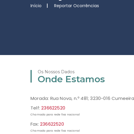
Início
Reportar Ocorrências
Os Nossos Dados
Onde Estamos
Morada: Rua Nova, n.º 481; 3230-016 Cumeeir
Telf:
236622520
Chamada para rede fixa nacional
Fax:
236622520
Chamada para rede fixa nacional