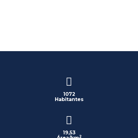
1072
Habitantes
19,53
2
Área/km